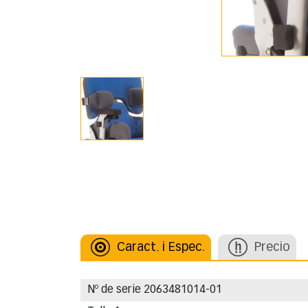
Caract. i Espec.
Precio
Nº de serie 2063481014-01