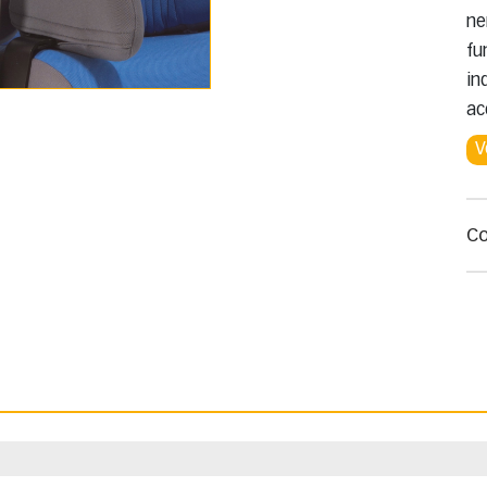
ne
fu
in
ac
V
Co