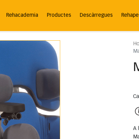
Rehacademia
Productes
Descàrregues
Rehape
H
Ma
Ca
A 
Ma