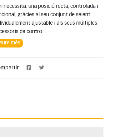
n necessita: una posició recta, controlada i
ncional, gràcies al seu conjunt de seient
dividualement ajustable i als seus múltiples
cessoris de contro
...
eure més
mpartir