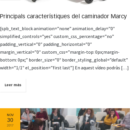
Principals característiques del caminador Marcy
[spb_text_block animation=”none” animation_delay=”0″
simplified_controls=”yes” custom_css_percentage=”no”
padding_vertical=”0″ padding_horizontal=”0″
margin_vertical=”0″ custom_css=”margin-top: 0px;margin-
bottom: 0px;” border_size=”0″ border_styling_global=”default”
width=”1/1″ el_position=”first last”] En aquest vídeo podràs […]
Leer más
NOV
30
2017