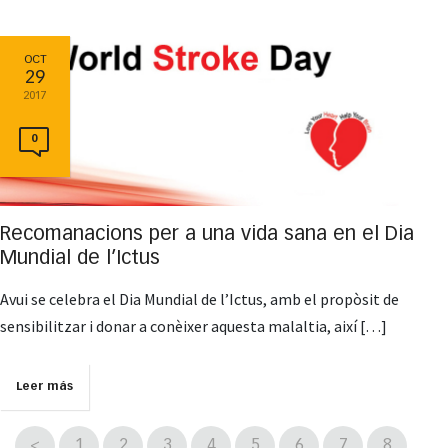
OCT
29
2017
0
Recomanacions per a una vida sana en el Dia
Mundial de l’Ictus
Avui se celebra el Dia Mundial de l’Ictus, amb el propòsit de
sensibilitzar i donar a conèixer aquesta malaltia, així […]
Leer más
<
1
2
3
4
5
6
7
8