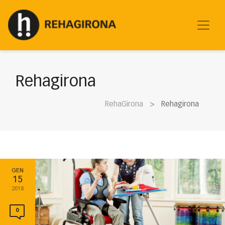
Rehagirona
RehaGirona
Rehagirona
GEN
15
2018
0