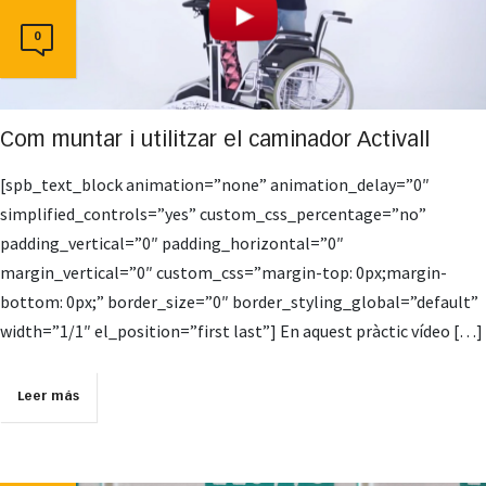
0
Com muntar i utilitzar el caminador Activall
[spb_text_block animation=”none” animation_delay=”0″
simplified_controls=”yes” custom_css_percentage=”no”
padding_vertical=”0″ padding_horizontal=”0″
margin_vertical=”0″ custom_css=”margin-top: 0px;margin-
bottom: 0px;” border_size=”0″ border_styling_global=”default”
width=”1/1″ el_position=”first last”] En aquest pràctic vídeo […]
Leer más