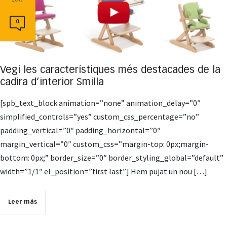
0
Vegi les característiques més destacades de la
cadira d’interior Smilla
[spb_text_block animation=”none” animation_delay=”0″
simplified_controls=”yes” custom_css_percentage=”no”
padding_vertical=”0″ padding_horizontal=”0″
margin_vertical=”0″ custom_css=”margin-top: 0px;margin-
bottom: 0px;” border_size=”0″ border_styling_global=”default”
width=”1/1″ el_position=”first last”] Hem pujat un nou […]
Leer más